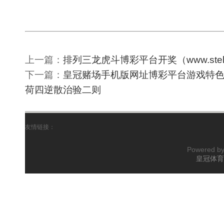
上一篇：
排列三龙虎斗博彩平台开奖（www.stellarat
下一篇：
皇冠赌场手机版网址博彩平台游戏特色 
荷四逆散治验二则
友情链接：
Powered b
皇冠体育