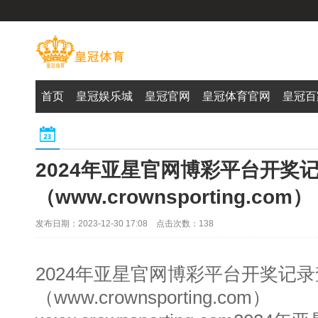
首页
皇冠娱乐城
皇冠官网
皇冠体育官网
皇冠百
2024年亚星官网博彩平台开奖
（www.crownsporting.com）
发布日期：2023-12-30 17:08 点击次数：138
2024年亚星官网博彩平台开奖记
（www.crownsporting.com）