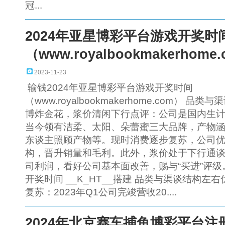
冠...
2024年亚星博彩平台游戏开奖时
（www.royalbookmakerhome
2023-11-23
输钱2024年亚星博彩平台游戏开奖时间
（www.royalbookmakerhome.com） 品类
博炸金花，浆价清闲下行点评：公司是国内生
当今领有洁柔、太阳、朵蕾蜜三大品牌，产物
东谈主照顾产物等。现时消费逐步复苏，公司
构，晋升销量和毛利。此外，浆价处于下行通
司利润，看好公司基本面改善，赐与“买进”评级
开奖时间 __K_HT__搭建 品类与渠谈结构左
复苏：2023年Q1公司完竣营收20....
2024年北京赛车捕鱼博彩平台注