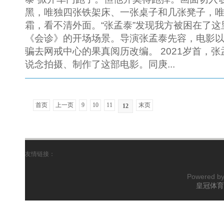
黑，唯独四张铁架床、一张桌子和几张凳子，
霜，看不清外面。“张孟泰”发现我方被困在了这
《会诊》的开场场景。导演张孟泰先容，电影以
骗去网戒中心的果真阅历改编。 2021岁首，
说念拍摄、制作了这部电影。同庚...
首页
上一页
9
10
11
末页
12
友情链接：
Powered b
皇冠体育