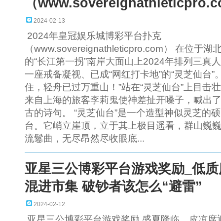
（www.sovereignathleticpro.
2024-02-13
2024年皇冠娱乐城博彩平台扑克
（www.sovereignathleticpro.com） 在
的“长江第一拐”南岸大面山上2024年排列三真
一座戒备凝视、已成“网红打卡地”的“灵芝仙台”。
住，轻舟已过万重山！”站在“灵芝仙台”上目击
来自上海的旅客李莉鬼使神差扯开嗓子，喊出
古的诗句。 “灵芝仙台”是一个造型神似灵芝的
台。它峭立崖顶，立于其上极目遥看，群山巍
流鬈曲，无尽昂然尽收眼底...
亚星三公博彩平台游戏奖励_低质
混进市集 破钞者该怎么“避雷”
2024-02-12
亚星三公博彩平台游戏奖励 盛夏降临，皮凉席