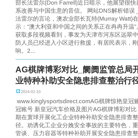
部长法雷尔(Don Farrell)近日暗示，他展望
系改善与中国生意的音信。 网站DNS解析错误 __
法雷尔的言论，澳农业部长瓦特(Murray Watt
示：“澳大利亚和中国之间的关系正在冉冉升温”
获取多段视频看到，事发为天津市河东区远翠中
防人员已经进入小区进行救援，有居民表示，
响。2...
AG棋牌博彩对比_阛阓监管总局
业特种补助安全隐患排查整治行
2024-02-10
www.kinglysportsdirect.comAG棋牌惊
冠账号 新皇冠汽车价格及图片AG棋牌博彩对比
期在寰球开展化工企业特种补助安全隐患排查整
径。劝诱化工企业分娩安全事故的主要特色，
管谈、压力容器等特种补助开展安全隐患排查