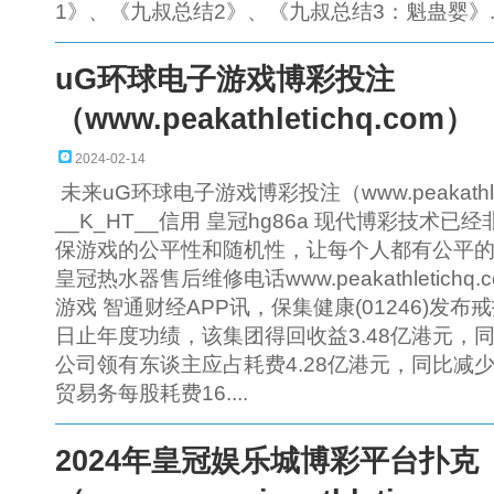
1》、《九叔总结2》、《九叔总结3：魁蛊婴》..
uG环球电子游戏博彩投注
（www.peakathletichq.com）
2024-02-14
未来uG环球电子游戏博彩投注（www.peakathlet
__K_HT__信用 皇冠hg86a 现代博彩技术
保游戏的公平性和随机性，让每个人都有公平
皇冠热水器售后维修电话www.peakathletichq
游戏 智通财经APP讯，保集健康(01246)发布戒指
日止年度功绩，该集团得回收益3.48亿港元，同比
公司领有东谈主应占耗费4.28亿港元，同比减少1
贸易务每股耗费16....
2024年皇冠娱乐城博彩平台扑克