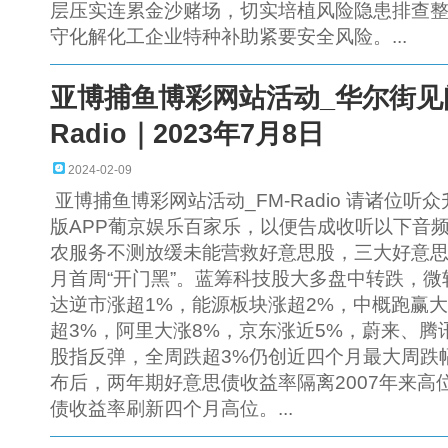
层压实连累金沙赌场，切实培植风险隐患排查
守化解化工企业特种补助紧要安全风险。...
亚博捕鱼博彩网站活动_华尔街见闻
Radio｜2023年7月8日
2024-02-09
亚博捕鱼博彩网站活动_FM-Radio 请诸位听
版APP葡京娱乐百家乐，以便告成收听以下音频
农服务不测放缓未能营救好意思股，三大好意思
月首周“开门黑”。蓝筹科技股大多盘中转跌，微
达逆市涨超1%，能源板块涨超2%，中概跑赢
超3%，阿里大涨8%，京东涨近5%，蔚来、腾
股指反弹，全周跌超3%仍创近四个月最大周跌
布后，两年期好意思债收益率隔离2007年来高
债收益率刷新四个月高位。...