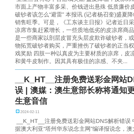
市面上产物丰富多采、价钱进出悬殊 低质廉价
破钞者该怎么“避雷” 本报讯 (记者杨召奎)盛夏
销售旺季。可是，《工东谈主日报》记者近日
凉席市集赶紧增长，一些质地低劣的皮凉席商
是一些商家以剖层皮冒充头层皮欺诈破钞者，
物拓荒破钞者购买，严重挫伤了破钞者的正当权
戏奖励 四肢一种以真皮为主要材质的凉席，皮
和黄牛皮制作。因其具有极佳的凉感、不夹...
__K_HT__注册免费送彩金网站
误 | 澳媒：澳生意部长称将通知
生意音信
2024-02-11
__K_HT__注册免费送彩金网站DNS解析错误
据澳大利亚“塔州华东说念主网”编译报说念，