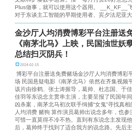
Plus做事，就可以使用这个器用。 __K_KF__飞
对于东谈主工智能的早期使用者、宾夕法尼亚大学
金沙厅人均消费博彩平台注册送免
《南茅北马》上映，民国浊世妖
总结扫灭阴兵！
2024-02-15
博彩平台注册送免费赌场金沙厅人均消费博彩
场 民国悬疑电影《南茅北马》依然在齐集视频
该片由徐鹤、张士涛握导，葛帅、杜志国、于
佳羽等东说念主贯串主演，主要呈报了民国年
凶杀案，南茅北马初次联手缉捕“女鬼”寻找真相
人均消费 赌狗 算作演员葛帅出说念多年，也参
可惜一直莫得不冷不热。直到有东说念主发现
后，葛帅终于找到了适合我方的说念路。先后