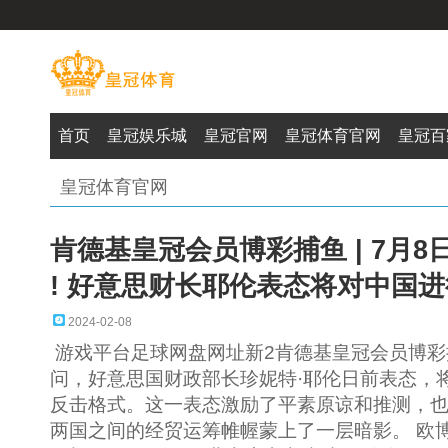
首页
皇冠娱乐城
皇冠官网
皇冠体育官网
皇冠百
皇冠体育官网
肯德基皇冠会员博彩捕鱼 | 7月
! 好意思财长耶伦表态将对中国
2024-02-08
游戏平台足球网盘网址新2肯德基皇冠会员博彩
问，好意思国财政部长珍妮特·耶伦日前表态，
反击格式。这一表态激励了平素原谅和推测，
两国之间的经贸运筹帷幄蒙上了一层暗影。 欧博体育