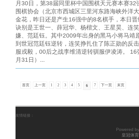
月30日，第38届同里杯中国围棋天元赛本赛3
围棋协会（北京市西城区三里河东路海峡外洋大
金花，昨日还是产生16强中的8名棋手，本日晋
诀别是王世一、薛冠华、杨楷文、王星昊、连
嫌、范廷钰。其中2009年出身的黑马小将马靖
到世冠范廷钰逆转，连笑挣扎住了陈正勋的反
服戎毅，00后之战李维清逆转驯服伊凌涛。 16
月31日）...
首页
上一页
1
2
3
4
5
7
下一页
末页
6
友情链接：
Powered b
皇冠体育