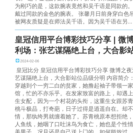
为刚巧的是，这款腕表竟然和吴千语是同款的。
戴过同款的金色的腕表。 张馨月日前身穿白色
被网友质疑是在师法吴千语。因为吴千语在另...
皇冠信用平台博彩技巧分享 | 微
利场：张艺谋隔绝上台，大合影
2024-02-06
皇冠比分 皇冠信用平台博彩技巧分享 微博之
艺谋隔绝上台，大合影站位品级分明 内容简介
穿越到个一穷二白的贫家，她撸起袖子带领一家
馆，忙的不亦乐乎。在发家致富的路上，却遇
生女配，因为一个村花的头衔，这重生女跟苏
桃斗极品，打奇葩，日子过得是逍遥自在。却
情，那纨绔男就缠着她了。苏青桃原本想拒绝
人鱼线，她咽了口吐沫鸟为食亡，她也是个性
美男子，况且还是自己送上门的，如何能放过。 黎