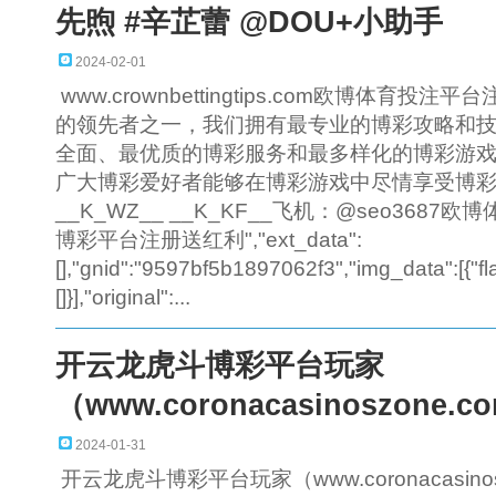
先煦 #辛芷蕾 @DOU+小助手
2024-02-01
www.crownbettingtips.com欧博体育投
的领先者之一，我们拥有最专业的博彩攻略和
全面、最优质的博彩服务和最多样化的博彩游
广大博彩爱好者能够在博彩游戏中尽情享受博
__K_WZ__ __K_KF__飞机：@seo3687
博彩平台注册送红利","ext_data":
[],"gnid":"9597bf5b1897062f3","img_data":[{"fla
[]}],"original":...
开云龙虎斗博彩平台玩家
（www.coronacasinoszone.c
2024-01-31
开云龙虎斗博彩平台玩家（www.coronacasinosz