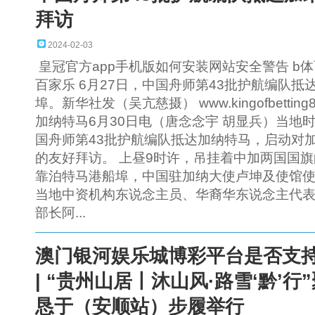
拜访
2024-02-03
皇冠官方app手机版如何安装网站安全警告 b体
百家乐 6月27日，中国舟师第43批护航编队抵
埠。新华社发（吴亢慈摄） www.kingofbetting8
加纳特马6月30日电（唐念念宇 胡显兵）当地时
国舟师第43批护航编队抵达加纳特马，启动对
的友好拜访。 上昼9时许，吊挂着中加两国国
靠泊特马港船埠，中国驻加纳大使卢坤及使馆
当地中资机构东说念主员、华裔华东说念主代
部长阿...
澳门银河娱乐城博彩平台是否支
| “贵州山居丨沐山风·路雪‘黔’行
恳于（安顺站）步履举行