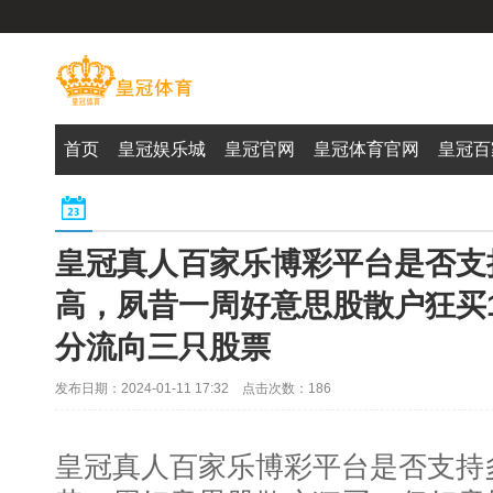
首页
皇冠娱乐城
皇冠官网
皇冠体育官网
皇冠百
皇冠真人百家乐博彩平台是否支
高，夙昔一周好意思股散户狂买
分流向三只股票
发布日期：2024-01-11 17:32 点击次数：186
皇冠真人百家乐博彩平台是否支持