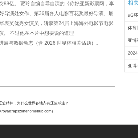
相
突88亿。 贾玲自编自导自演的《你好亚新彩票网，李
好导演处女作、第36届各人电影百花奖最好导演、最
华表奖优秀女演员，斩获第24届上海海外电影节电影
演。 不过他在本片中想要说的道理
展与数据动态（含 2026 世界杯相关话题）。
辽篮精神，为什么世界各地齐有辽篮球迷？
crapszonehomehub.com）