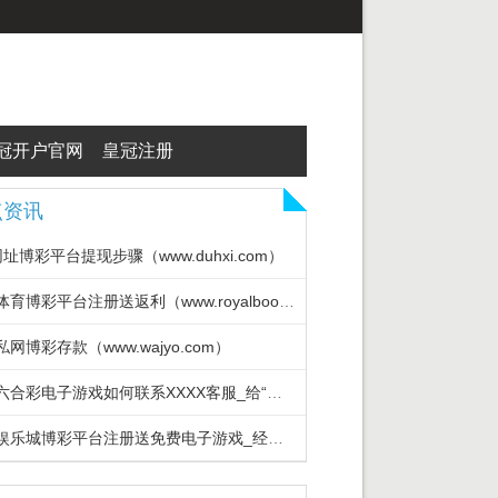
冠开户官网
皇冠注册
点资讯
址博彩平台提现步骤（www.duhxi.com）
乐鱼体育博彩平台注册送返利（www.royalbookmakerhome.com
网博彩存款（www.wajyo.com）
澳门六合彩电子游戏如何联系XXXX客服_给“最好的10部反特片”排个名：《黑三角
亚新娱乐城博彩平台注册送免费电子游戏_经纬早班车｜新西兰房价15连跌；苹果4G专