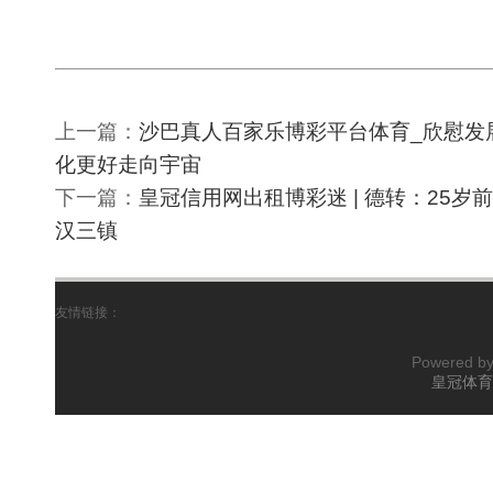
上一篇：
沙巴真人百家乐博彩平台体育_欣慰发展
化更好走向宇宙
下一篇：
皇冠信用网出租博彩迷 | 德转：25
汉三镇
友情链接：
Powered b
皇冠体育